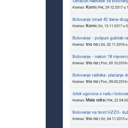
Obračun naknade za bolovanj
Korni
Kreirao:
| Pet, 29.12.2017 u 
Bolovanje iznad 42 dana-dru
Korni
Kreirao:
| Sri, 15.11.2017 u 
Bolovanje - potpuni gubitak 
trio no
Kreirao:
| Sri, 02.11.2016 
Bolovanje - nakon 18 mjeseci
trio no
Kreirao:
| Pon, 03.10.2016 
Bolovanje radnika- plaćanje 
trio no
Kreirao:
| Pon, 09.05.2016 
Istek ugovora o radu i bolova
Mala vidra
Kreirao:
| Pet, 22.04.2
Bolovanje na teret HZZO- du
trio no
Kreirao:
| Sri, 04.11.2015 