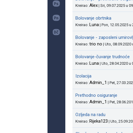
Alex
Kreirao:
| Sri, 09.07.2025 u 0
Bolovanje obrtnika
Luna
Kreirao:
| Pon, 12.05.2025 u
Bolovanje - zaposleni umirovl
trio no
Kreirao:
| Uto, 08.09.2020 
Bolovanje-čuvanje trudnoće
Luna
Kreirao:
| Uto, 28.04.2020 u 
Izolacija
Admin_1
Kreirao:
| Pet, 27.03.20
Prethodno osiguranje
Admin_1
Kreirao:
| Pet, 28.06.20
Ozljeda na radu
Rijeka123
Kreirao:
| Uto, 25.09.2