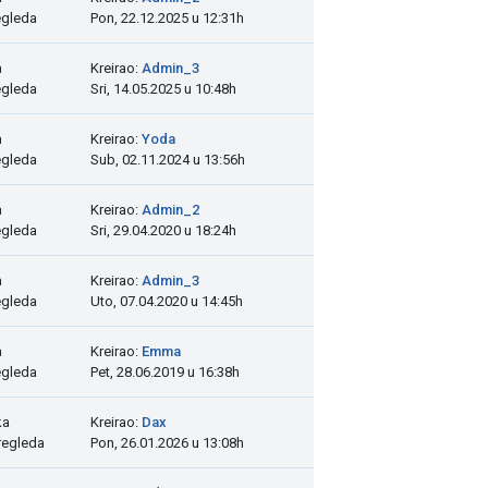
egleda
Pon, 22.12.2025 u 12:31h
a
Kreirao:
Admin_3
egleda
Sri, 14.05.2025 u 10:48h
a
Kreirao:
Yoda
egleda
Sub, 02.11.2024 u 13:56h
a
Kreirao:
Admin_2
egleda
Sri, 29.04.2020 u 18:24h
a
Kreirao:
Admin_3
egleda
Uto, 07.04.2020 u 14:45h
a
Kreirao:
Emma
egleda
Pet, 28.06.2019 u 16:38h
ka
Kreirao:
Dax
regleda
Pon, 26.01.2026 u 13:08h