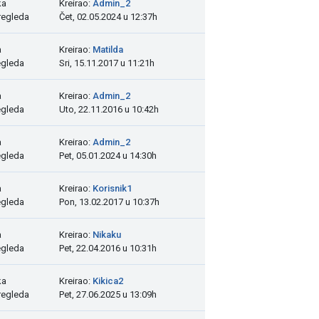
ka
Kreirao:
Admin_2
regleda
Čet, 02.05.2024 u 12:37h
a
Kreirao:
Matilda
egleda
Sri, 15.11.2017 u 11:21h
a
Kreirao:
Admin_2
egleda
Uto, 22.11.2016 u 10:42h
a
Kreirao:
Admin_2
egleda
Pet, 05.01.2024 u 14:30h
a
Kreirao:
Korisnik1
egleda
Pon, 13.02.2017 u 10:37h
a
Kreirao:
Nikaku
egleda
Pet, 22.04.2016 u 10:31h
ka
Kreirao:
Kikica2
regleda
Pet, 27.06.2025 u 13:09h