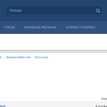
FORUM
NAPREDNA PRETRAGA
KONTAKT I PODRŠKA
E
Nesamostalni rad
Bolovanja
Stat
anje
4 poruk