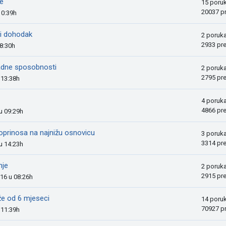
e
15 poru
20037 p
10:39h
gi dohodak
2 poruk
2933 pr
08:30h
radne sposobnosti
2 poruk
2795 pr
u 13:38h
4 poruk
4866 pr
u 09:29h
doprinosa na najnižu osnovicu
3 poruk
3314 pr
u 14:23h
nje
2 poruk
2915 pr
016 u 08:26h
že od 6 mjeseci
14 poru
70927 p
u 11:39h