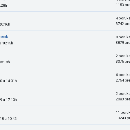
1153 pr
9:28h
4 poruk
3742 pr
 20:16h
jenik
8 poruk
3879 pr
u 10:15h
2 poruk
3076 pr
08:18h
6 poruk
2764 pr
20 u 14:01h
2 poruk
2083 pr
19 u 17:10h
11 poru
13243 p
018 u 10:42h