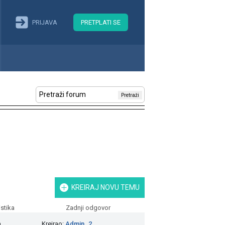
PRIJAVA
PRETPLATI SE
Pretraži
KREIRAJ NOVU TEMU
istika
Zadnji odgovor
a
Kreirao:
Admin_2