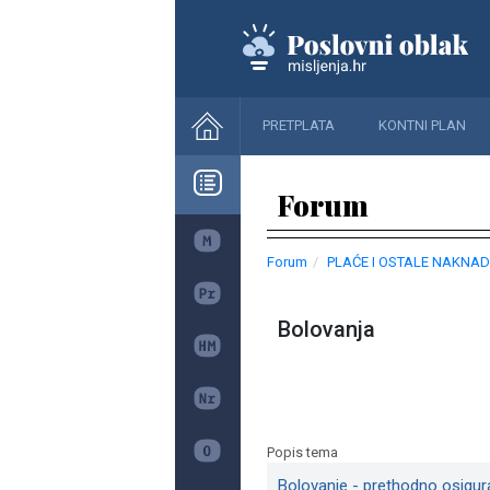
PRETPLATA
KONTNI PLAN
Forum
Forum
PLAĆE I OSTALE NAKNAD
Bolovanja
Popis tema
Bolovanje - prethodno osigur