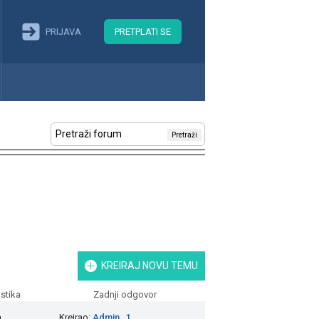
PRIJAVA
PRETPLATI SE
Pretraži
KREIRAJ NOVU TEMU
istika
Zadnji odgovor
a
Kreirao:
Admin_1