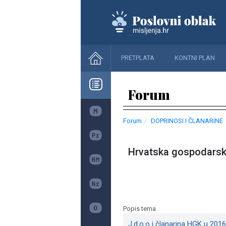
PRETPLATA
KONTNI PLAN
Forum
Forum
DOPRINOSI I ČLANARINE
Hrvatska gospodars
Popis tema
J.d.o.o i članarina HGK u 2016