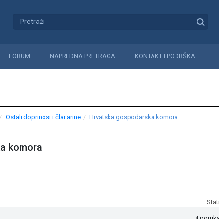
FORUM
NAPREDNA PRETRAGA
KONTAKT I PODRŠKA
Ostali doprinosi i članarine
Hrvatska gospodarska komora
ka komora
Stat
.
4 poruk