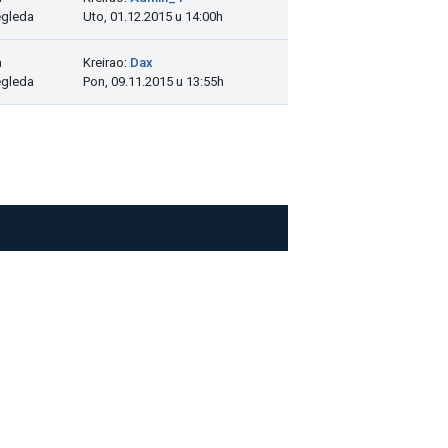
egleda
Uto, 01.12.2015 u 14:00h
a
Kreirao:
Dax
egleda
Pon, 09.11.2015 u 13:55h