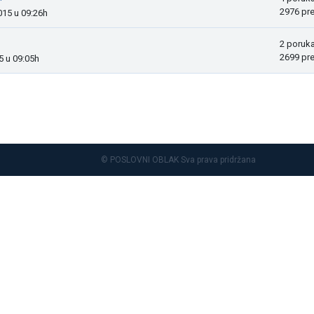
2976 pr
015 u 09:26h
2 poruk
2699 pr
5 u 09:05h
© POSLOVNI OBLAK Sva prava pridržana