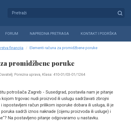
FORUM
NAPREDNA PRETRAGA
KONTAKT I PODRŠKA
rstva financija
Elementi računa za promidžbene poruke
 za promidžbene poruke
Davatelj: Porezna uprava, Klasa: 410-01/03-01/1264
titu potrošača Zagreb - Susedgrad, postavila nam je pitanje
 kojom trgovac nudi proizvod ili uslugu sadržavati zbrojni
ispostavljeni račun prilikom isporuke dobara ili usluga, ili je
ruka sadrži iznos naknade (cijenu proizvoda ili usluge) i
e"? Na postavljeno pitanje odgovaramo u nastavku.