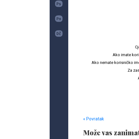
Cj
Ako imate kori
Ako nemate korisničko ime i 
Za zas
« Povratak
Može vas zanimat