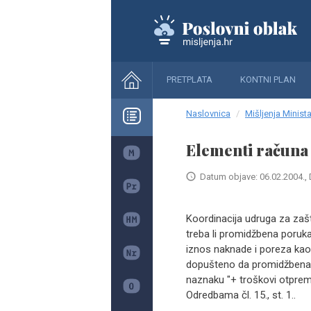
PRETPLATA
KONTNI PLAN
Naslovnica
Mišljenja Minista
Elementi računa
Datum objave: 06.02.2004., 
Koordinacija udruga za zaš
treba li promidžbena poruka
iznos naknade i poreza kao i 
dopušteno da promidžbena po
naznaku "+ troškovi otprem
Odredbama čl. 15., st. 1..