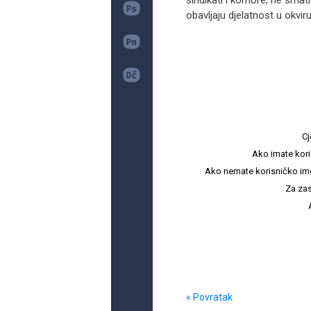
sindikati i komore, ne sma
obavljaju djelatnost u okviru
Cj
Ako imate kori
Ako nemate korisničko ime i 
Za zas
« Povratak