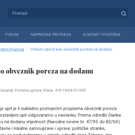
FORUM
NAPREDNA PRETRAGA
KONTAKT I PODRŠKA
rstva financija
Državni zavod kao obveznik poreza na dodanu
ao obveznik poreza na dodanu
Davatelj: Porezna uprava, Klasa: 410-19/04-01/305
 je upit je li sukladno postojećim propisima obveznik poreza
ostavljeni upit odgovaramo u nastavku. Prema odredbi članka
u na dodanu vrijednost (Narodne novine br. 47/95. do 82/04.)
 državne i lokalne samouprave i uprave, političke stranke,