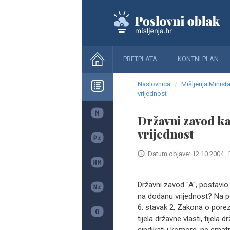
PRETPLATA
KONTNI PLAN
Naslovnica
Mišljenja Minista
vrijednost
Državni zavod k
vrijednost
Datum objave: 12.10.2004., 
Državni zavod "A", postavio
na dodanu vrijednost? Na p
6. stavak 2, Zakona o porez
tijela državne vlasti, tijela