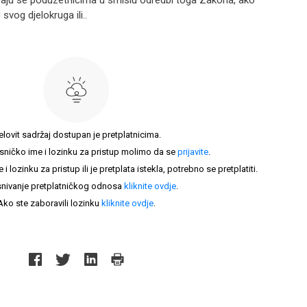
traju se poduzetnicima u smislu odredbi toga Zakona, ako
 svog djelokruga ili..
elovit sadržaj dostupan je pretplatnicima.
sničko ime i lozinku za pristup molimo da se
prijavite
.
lozinku za pristup ili je pretplata istekla, potrebno se pretplatiti.
nivanje pretplatničkog odnosa
kliknite ovdje
.
Ako ste zaboravili lozinku
kliknite ovdje
.