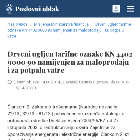
Naslovnica
Mišljenja Ministarstva financija
Drveni ugljen tarifne
oznake KN 4402 9000 90 namijenjen za maloprodaju i za potpalu
vatre
Drveni ugljen tarifne oznake KN 4402
9000 90 namijenjen za maloprodaju
i za potpalu vatre
Datum objave: 14.08.2014., Davatelj: Carinska uprava, Klasa: 410-
19/14-03/201
Člankom 2. Zakona o trošarinama (Narodne novine br.
22/13., 32/13. i 81/13.) prihvaćene su, između ostaloga, u
potpunosti odredbe Direktive Vijeća 2003/96/EZ od 27.
listopada 2003. o restrukturiranju okvira Zajednice za
oporezivanje energenata i električne energije. Člankom 2. st.