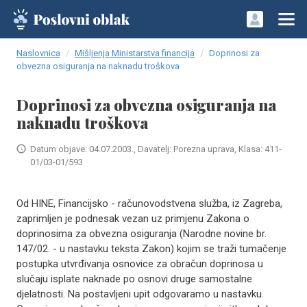
Naslovnica
Mišljenja Ministarstva financija
Doprinosi za
obvezna osiguranja na naknadu troškova
Doprinosi za obvezna osiguranja na
naknadu troškova
Datum objave: 04.07.2003., Davatelj: Porezna uprava, Klasa: 411-
01/03-01/593
Od HINE, Financijsko - računovodstvena služba, iz Zagreba,
zaprimljen je podnesak vezan uz primjenu Zakona o
doprinosima za obvezna osiguranja (Narodne novine br.
147/02. - u nastavku teksta Zakon) kojim se traži tumačenje
postupka utvrđivanja osnovice za obračun doprinosa u
slučaju isplate naknade po osnovi druge samostalne
djelatnosti. Na postavljeni upit odgovaramo u nastavku.