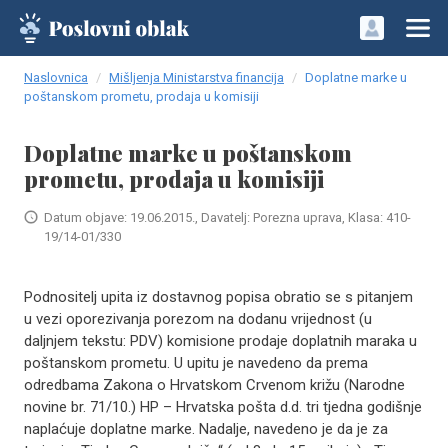
Naslovnica
Mišljenja Ministarstva financija
Doplatne marke u
poštanskom prometu, prodaja u komisiji
Doplatne marke u poštanskom
prometu, prodaja u komisiji
Datum objave: 19.06.2015., Davatelj: Porezna uprava, Klasa: 410-
19/14-01/330
Podnositelj upita iz dostavnog popisa obratio se s pitanjem
u vezi oporezivanja porezom na dodanu vrijednost (u
daljnjem tekstu: PDV) komisione prodaje doplatnih maraka u
poštanskom prometu. U upitu je navedeno da prema
odredbama Zakona o Hrvatskom Crvenom križu (Narodne
novine br. 71/10.) HP – Hrvatska pošta d.d. tri tjedna godišnje
naplaćuje doplatne marke. Nadalje, navedeno je da je za