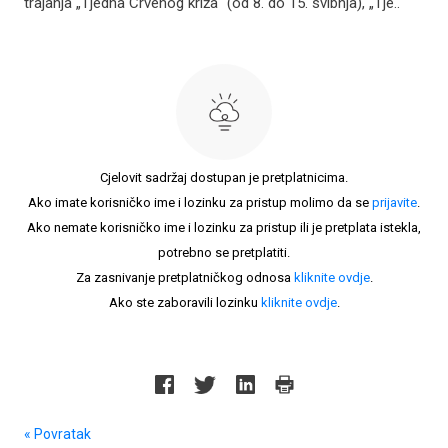
trajanja „Tjedna Crvenog križa“ (od 8. do 15. svibnja), „Tje..
Cjelovit sadržaj dostupan je pretplatnicima.
Ako imate korisničko ime i lozinku za pristup molimo da se
prijavite
.
Ako nemate korisničko ime i lozinku za pristup ili je pretplata istekla,
potrebno se pretplatiti.
Za zasnivanje pretplatničkog odnosa
kliknite ovdje
.
Ako ste zaboravili lozinku
kliknite ovdje
.
« Povratak