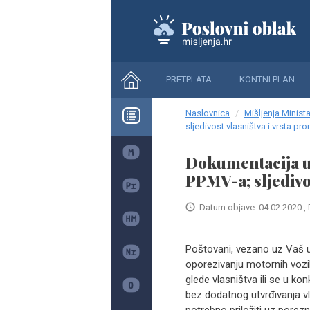
PRETPLATA
KONTNI PLAN
Naslovnica
Mišljenja Minista
sljedivost vlasništva i vrsta p
Dokumentacija u
PPMV-a; sljedivo
Datum objave: 04.02.2020., 
Poštovani, vezano uz Vaš upi
oporezivanju motornih vozi
glede vlasništva ili se u ko
bez dodatnog utvrđivanja vl