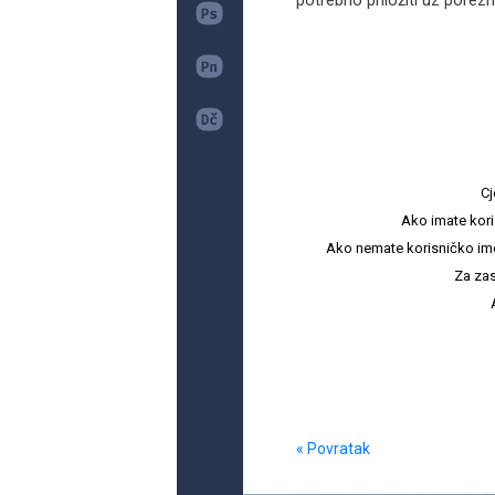
potrebno priložiti uz poreznu
Cj
Ako imate kori
Ako nemate korisničko ime i 
Za zas
« Povratak