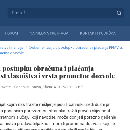
FORUM
NAPREDNA PRETRAGA
KONTAKT I PODRŠKA
rstva financija
Dokumentacija u postupku obračuna i plaćanja PPMV-a;
rometne dozvole
 postupku obračuna i plaćanja
st vlasništva i vrsta prometne dozvole
Davatelj: Carinska uprava, Klasa: 410-19/20-11/192
t kojim nas tražite mišljenje jesu li carinski uredi dužni pri
la posebnim porezom od stranaka tražiti pravnu slijednost
nkretnom slučaju, koji navodite, može donijeti porezno rješenje
asništva prodavatelja kao i mora li prometna dozvola, koju je