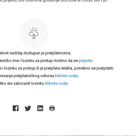
 prijavu, biti redovna godišnja dozvola ili može biti i pr..
elovit sadržaj dostupan je pretplatnicima.
sničko ime i lozinku za pristup molimo da se
prijavite
.
lozinku za pristup ili je pretplata istekla, potrebno se pretplatiti.
nivanje pretplatničkog odnosa
kliknite ovdje
.
Ako ste zaboravili lozinku
kliknite ovdje
.