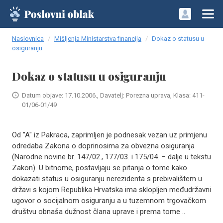
Naslovnica
Mišljenja Ministarstva financija
Dokaz o statusu u
osiguranju
Dokaz o statusu u osiguranju
Datum objave: 17.10.2006., Davatelj: Porezna uprava, Klasa: 411-
01/06-01/49
Od ''A" iz Pakraca, zaprimljen je podnesak vezan uz primjenu
odredaba Zakona o doprinosima za obvezna osiguranja
(Narodne novine br. 147/02., 177/03. i 175/04. – dalje u tekstu
Zakon). U bitnome, postavljaju se pitanja o tome kako
dokazati status u osiguranju nerezidenta s prebivalištem u
državi s kojom Republika Hrvatska ima sklopljen međudržavni
ugovor o socijalnom osiguranju a u tuzemnom trgovačkom
društvu obnaša dužnost člana uprave i prema tome ..