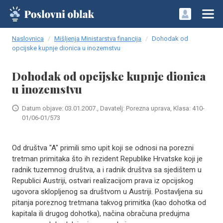
Naslovnica
Mišljenja Ministarstva financija
Dohodak od
opcijske kupnje dionica u inozemstvu
Dohodak od opcijske kupnje dionica
u inozemstvu
Datum objave: 03.01.2007., Davatelj: Porezna uprava, Klasa: 410-
01/06-01/573
Od društva "A" primili smo upit koji se odnosi na porezni
tretman primitaka što ih rezident Republike Hrvatske koji je
radnik tuzemnog društva, a i radnik društva sa sjedištem u
Republici Austriji, ostvari realizacijom prava iz opcijskog
ugovora sklopljenog sa društvom u Austriji. Postavljena su
pitanja poreznog tretmana takvog primitka (kao dohotka od
kapitala ili drugog dohotka), načina obračuna predujma