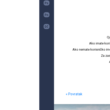
Cj
Ako imate kori
Ako nemate korisničko ime i 
Za zas
« Povratak