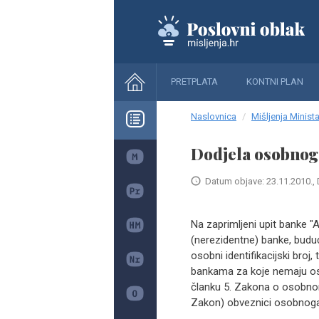
PRETPLATA
KONTNI PLAN
Naslovnica
Mišljenja Minista
Dodjela osobnoga
Datum objave: 23.11.2010., 
Na zaprimljeni upit banke "A
(nerezidentne) banke, buduć
osobni identifikacijski br
bankama za koje nemaju oso
članku 5. Zakona o osobnom 
Zakon) obveznici osobnoga i