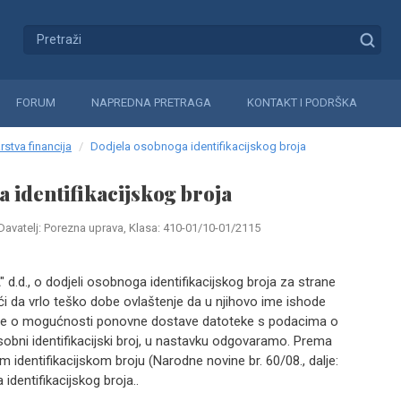
FORUM
NAPREDNA PRETRAGA
KONTAKT I PODRŠKA
rstva financija
Dodjela osobnoga identifikacijskog broja
 identifikacijskog broja
Davatelj: Porezna uprava, Klasa: 410-01/10-01/2115
" d.d., o dodjeli osobnoga identifikacijskog broja za strane
i da vrlo teško dobe ovlaštenje da u njihovo ime ishode
oj, te o mogućnosti ponovne dostave datoteke s podacima o
bni identifikacijski broj, u nastavku odgovaramo. Prema
identifikacijskom broju (Narodne novine br. 60/08., dalje:
dentifikacijskog broja..