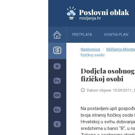
PRETPLATA
KONTNI PLAN
Naslovnica
Mišljenja Minista
fizičkoj osobi
Dodjela osobnoga
fizičkoj osobi
Datum objave: 15.09.2011., 
Na postavljeni upit gospođe
broja stranoj fizičkoj osobi
Hrvatskoj u svrhu dobivanj
sredstvima u banci "B", u 