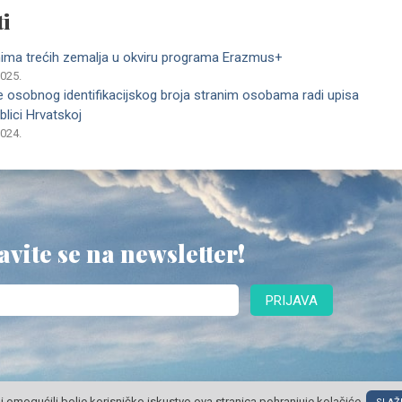
i
anima trećih zemalja u okviru programa Erazmus+
2025.
nje osobnog identifikacijskog broja stranim osobama radi upisa
blici Hrvatskoj
2024.
avite se na newsletter!
PRIJAVA
i omogućili bolje korisničko iskustvo ova stranica pohranjuje kolačiće.