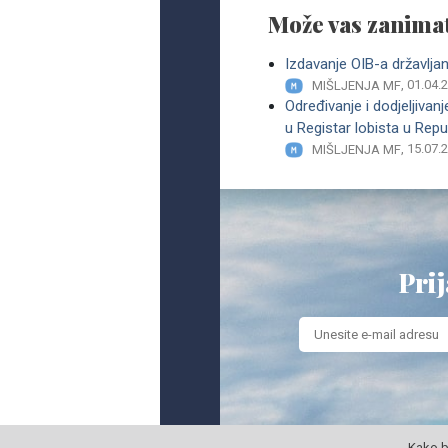
Može vas zanimat
Izdavanje OIB-a državlj
, 01.04.
MIŠLJENJA MF
Određivanje i dodjeljiva
u Registar lobista u Repu
, 15.07.
MIŠLJENJA MF
Prij
Kako b