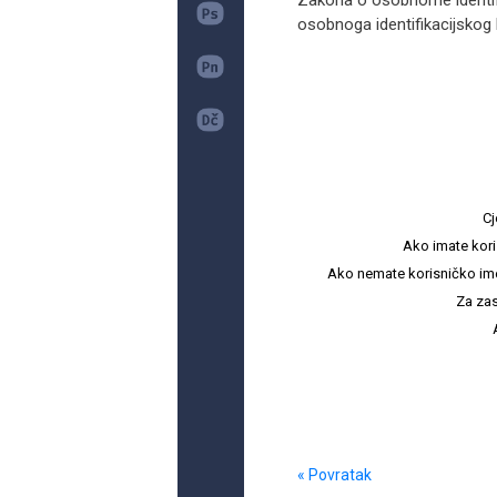
Zakona o osobnome identifi
osobnoga identifikacijskog b
Cj
Ako imate kori
Ako nemate korisničko ime i 
Za zas
« Povratak