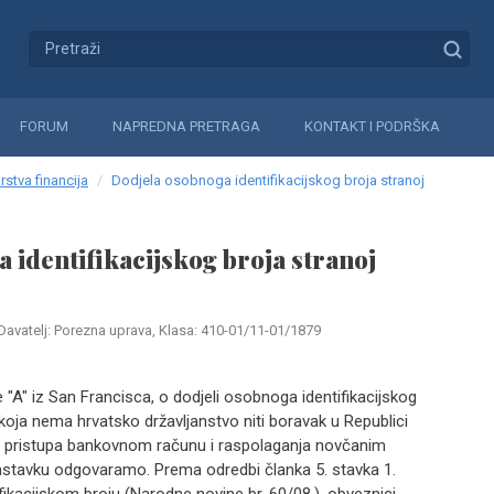
FORUM
NAPREDNA PRETRAGA
KONTAKT I PODRŠKA
rstva financija
Dodjela osobnoga identifikacijskog broja stranoj
 identifikacijskog broja stranoj
Davatelj: Porezna uprava, Klasa: 410-01/11-01/1879
 "A" iz San Francisca, o dodjeli osobnoga identifikacijskog
 koja nema hrvatsko državljanstvo niti boravak u Republici
a pristupa bankovnom računu i raspolaganja novčanim
nastavku odgovaramo. Prema odredbi članka 5. stavka 1.