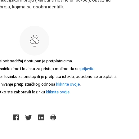
kacijskom broju (Narodne novine br. 60/08.), obveznici
roja, kojima se osobni identifik..
elovit sadržaj dostupan je pretplatnicima.
sničko ime i lozinku za pristup molimo da se
prijavite
.
lozinku za pristup ili je pretplata istekla, potrebno se pretplatiti.
nivanje pretplatničkog odnosa
kliknite ovdje
.
Ako ste zaboravili lozinku
kliknite ovdje
.