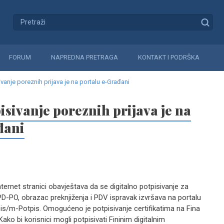
FORUM
NAPREDNA PRETRAGA
KONTAKT I PODRŠKA
ivanje poreznih prijava je na portalu e-Građani
isivanje poreznih prijava je na
đani
ternet stranici obavještava da se digitalno potpisivanje za
PD-PO, obrazac preknjiženja i PDV ispravak izvršava na portalu
is/m-Potpis. Omogućeno je potpisivanje certifikatima na Fina
Kako bi korisnici mogli potpisivati Fininim digitalnim