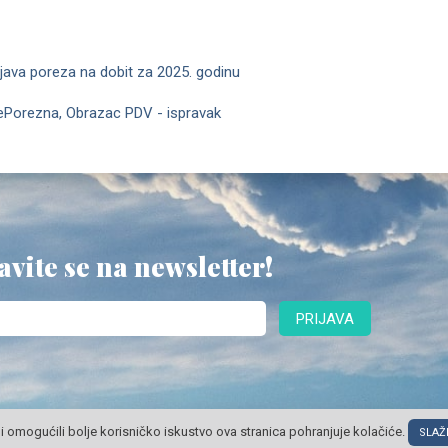
java poreza na dobit za 2025. godinu
ePorezna, Obrazac PDV - ispravak
avite se na newsletter!
PRIJAVA
i omogućili bolje korisničko iskustvo ova stranica pohranjuje kolačiće.
© POSLOVNI OBLAK Sva prava pridržana
SLAŽ