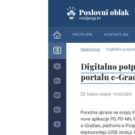
PRETPLATA
KONTNI PLAN
Naslovnica
Digitalno potpis
Digitalno potp
portalu e-Gra
Datum objave: 14.05.2025.
Porezna uprava na svojoj In
nove aplikacije PD, PD-NN, 
e-Građani, platformi e-Potp
kriptouređaju (USB sticku). 