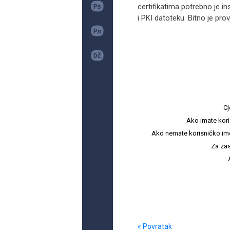
certifikatima potrebno je in
i PKI datoteku. Bitno je provj
Cj
Ako imate kori
Ako nemate korisničko ime i 
Za zas
« Povratak