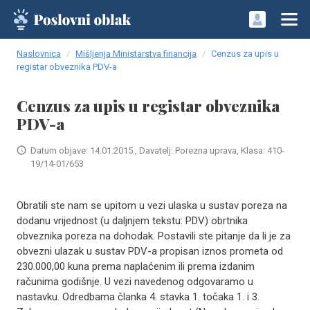
Naslovnica
Mišljenja Ministarstva financija
Cenzus za upis u
registar obveznika PDV-a
Cenzus za upis u registar obveznika
PDV-a
Datum objave: 14.01.2015., Davatelj: Porezna uprava, Klasa: 410-
19/14-01/653
Obratili ste nam se upitom u vezi ulaska u sustav poreza na
dodanu vrijednost (u daljnjem tekstu: PDV) obrtnika
obveznika poreza na dohodak. Postavili ste pitanje da li je za
obvezni ulazak u sustav PDV-a propisan iznos prometa od
230.000,00 kuna prema naplaćenim ili prema izdanim
računima godišnje. U vezi navedenog odgovaramo u
nastavku. Odredbama članka 4. stavka 1. točaka 1. i 3.