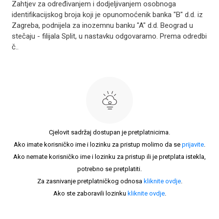
Zahtjev za određivanjem i dodjeljivanjem osobnoga
identifikacijskog broja koji je opunomoćenik banka "B" d.d. iz
Zagreba, podnijela za inozemnu banku "A" d.d. Beograd u
stečaju - filijala Split, u nastavku odgovaramo. Prema odredbi
č..
Cjelovit sadržaj dostupan je pretplatnicima.
Ako imate korisničko ime i lozinku za pristup molimo da se
prijavite
.
Ako nemate korisničko ime i lozinku za pristup ili je pretplata istekla,
potrebno se pretplatiti.
Za zasnivanje pretplatničkog odnosa
kliknite ovdje
.
Ako ste zaboravili lozinku
kliknite ovdje
.