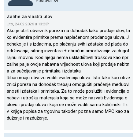
Postova: 39
Zalihe za vlastiti ulov
Uto, 24.02.2026 u 13:23h
Ako je obrt obveznik poreza na dohodak kako prodaje ulov, ta
ko evidentira primitke prema naplaćenom prodanoga ulova. J
ednako je i s izdacima, po plaćanju svih izdataka od plaća do
održavanja, sitnog inventara + obračun amortizacije za dugot
rajnu imovinu. Kod njega nema uskladištivih troškova kao npr.
zalihe pa je ovdje nabavna vrijednost ulova koji prodaje nebitn
a za sučeljavanje primitaka i izdataka.
Ribari imaju obvezu voditi evidenciju ulova. Isto tako kao obve
znici poreza na dohodak trebaju omogućiti praćenje međuovi
snosti izdataka i primitaka. Za to može poslužiti i evidencija o
nabavi i utrošku materijala koja se može nazvati Evidencija o
ulovu i prodaji ulova i koja se može voditi samo količinski. Tz
v. knjiga popisa za trgovinu također pozna samo MPC kao za
duženje i razduženje.