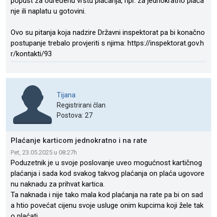
popust za određenu vrstu plaćanja, npr. za jednokratno plaća
nje ili naplatu u gotovini.
Ovo su pitanja koja nadzire Državni inspektorat pa bi konačno
postupanje trebalo provjeriti s njima: https://inspektorat.gov.h
r/kontakti/93
Tijana
Registrirani član
Postova: 27
Plaćanje karticom jednokratno i na rate
Pet, 23.05.2025 u 08:27h
Poduzetnik je u svoje poslovanje uveo mogućnost kartičnog
plaćanja i sada kod svakog takvog plaćanja on plaća ugovore
nu naknadu za prihvat kartica.
Ta naknada i nije tako mala kod plaćanja na rate pa bi on sad
a htio povećat cijenu svoje usluge onim kupcima koji žele tak
o plaćati.