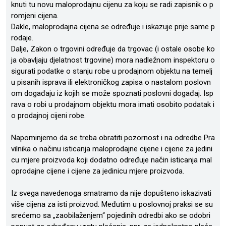
knuti tu novu maloprodajnu cijenu za koju se radi zapisnik o p
romjeni cijena.
Dakle, maloprodajna cijena se određuje i iskazuje prije same p
rodaje.
Dalje, Zakon o trgovini određuje da trgovac (i ostale osobe ko
ja obavljaju djelatnost trgovine) mora nadležnom inspektoru o
sigurati podatke o stanju robe u prodajnom objektu na temelj
u pisanih isprava ili elektroničkog zapisa o nastalom poslovn
om događaju iz kojih se može spoznati poslovni događaj. Isp
rava o robi u prodajnom objektu mora imati osobito podatak i
o prodajnoj cijeni robe.
Napominjemo da se treba obratiti pozornost i na odredbe Pra
vilnika o načinu isticanja maloprodajne cijene i cijene za jedini
cu mjere proizvoda koji dodatno određuje način isticanja mal
oprodajne cijene i cijene za jedinicu mjere proizvoda.
Iz svega navedenoga smatramo da nije dopušteno iskazivati
više cijena za isti proizvod. Međutim u poslovnoj praksi se su
srećemo sa „zaobilaženjem“ pojedinih odredbi ako se odobri