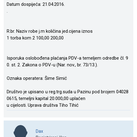
Datum dospijeća: 21.04.2016.
.
R.br. Naziv robe j.m količina jed.cijena iznos
1 torba kom 2 100,00 200,00
Isporuka oslobođena plaćanja PDV-a temeljem odredbe čl. 9
0. st. 2. Zakona o PDV-u (Nar. nov., br. 73/13.).
Oznaka operatera: Šime Simić
Društvo je upisano u reg.trg.suda u Pazinu pod brojem 04028
0615, temeljni kapital 20.000,00 uplaćen
u cijelosti. Uprava društva Tiho Tihić
Dax