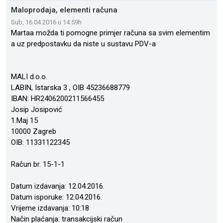
Maloprodaja, elementi računa
Sub, 16.04.2016 u 14:59h
Martaa možda ti pomogne primjer računa sa svim elementim
a uz predpostavku da niste u sustavu PDV-a
MALI d.o.o.
LABIN, Istarska 3 , OIB 45236688779
IBAN: HR2406200211566455
Josip Josipović
1.Maj 15
10000 Zagreb
OIB: 11331122345
Račun br. 15-1-1
Datum izdavanja: 12.04.2016.
Datum isporuke: 12.04.2016.
Vrijeme izdavanja: 10:18
Način plaćanja: transakcijski račun