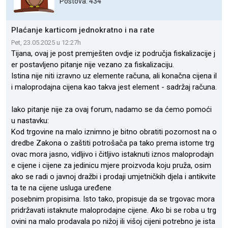
Postova: 434
Plaćanje karticom jednokratno i na rate
Pet, 23.05.2025 u 12:27h
Tijana, ovaj je post premješten ovdje iz područja fiskalizacije j
er postavljeno pitanje nije vezano za fiskalizaciju.
Istina nije niti izravno uz elemente računa, ali konačna cijena il
i maloprodajna cijena kao takva jest element - sadržaj računa.
Iako pitanje nije za ovaj forum, nadamo se da ćemo pomoći
u nastavku:
Kod trgovine na malo iznimno je bitno obratiti pozornost na o
dredbe Zakona o zaštiti potrošača pa tako prema istome trg
ovac mora jasno, vidljivo i čitljivo istaknuti iznos maloprodajn
e cijene i cijene za jedinicu mjere proizvoda koju pruža, osim
ako se radi o javnoj dražbi i prodaji umjetničkih djela i antikvite
ta te na cijene usluga uređene
posebnim propisima. Isto tako, propisuje da se trgovac mora
pridržavati istaknute maloprodajne cijene. Ako bi se roba u trg
ovini na malo prodavala po nižoj ili višoj cijeni potrebno je ista