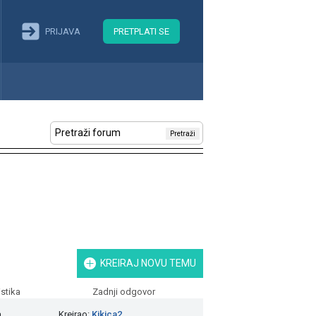
PRIJAVA
PRETPLATI SE
Pretraži
KREIRAJ NOVU TEMU
istika
Zadnji odgovor
a
Kreirao:
Kikica2