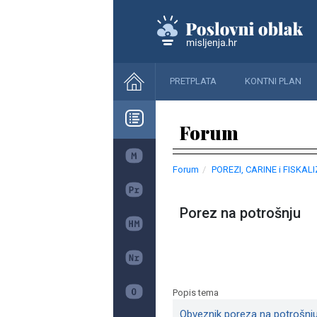
PRETPLATA
KONTNI PLAN
Forum
Forum
POREZI, CARINE i FISKAL
Porez na potrošnju
Popis tema
Obveznik poreza na potrošnj