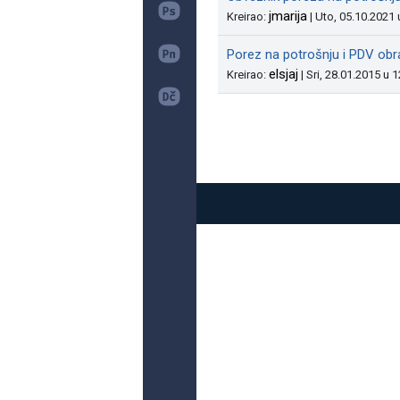
jmarija
Kreirao:
| Uto, 05.10.2021 
Porez na potrošnju i PDV ob
elsjaj
Kreirao:
| Sri, 28.01.2015 u 