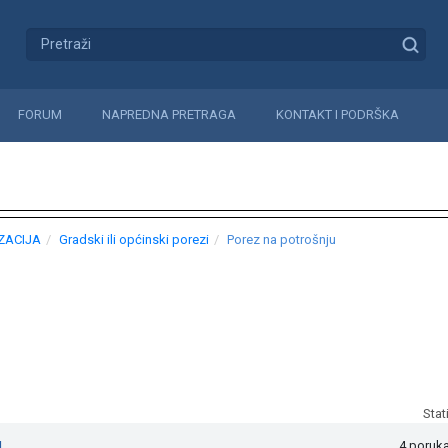
FORUM
NAPREDNA PRETRAGA
KONTAKT I PODRŠKA
IZACIJA
Gradski ili općinski porezi
Porez na potrošnju
Stat
u
4 poruk