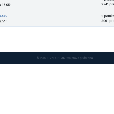
2741 pr
u 15:05h
razac
2 poruk
3061 pr
12:51h
© POSLOVNI OBLAK Sva prava pridržana