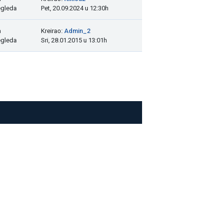
egleda
Pet, 20.09.2024 u 12:30h
a
Kreirao:
Admin_2
egleda
Sri, 28.01.2015 u 13:01h